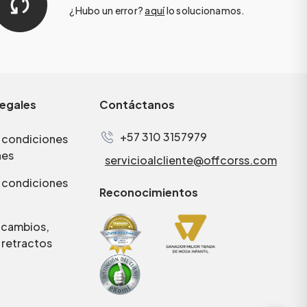
¿Hubo un error?
aquí
lo solucionamos.
legales
Contáctanos
+57 310 3157979
 condiciones
nes
servicioalcliente@offcorss.com
 condiciones
Reconocimientos
e cambios,
 retractos