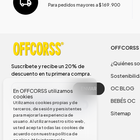
Para pedidos mayores a $169.900
OFFCORSS
¿Quiénes s
Suscríbete y recibe un 20% de
descuento en tu primera compra.
Sostenibili
OC BLOG
ENVIAR
En OFFCORSS utilizamos
cookies
BEBÉS OC
Utilizamos cookies propias y de
terceros, de sesión y persistentes
Sitemap
para mejorar la experiencia de
usuario. Al utilizar nuestro sitio web,
usted acepta todas las cookies de
acuerdo con nuestra política de