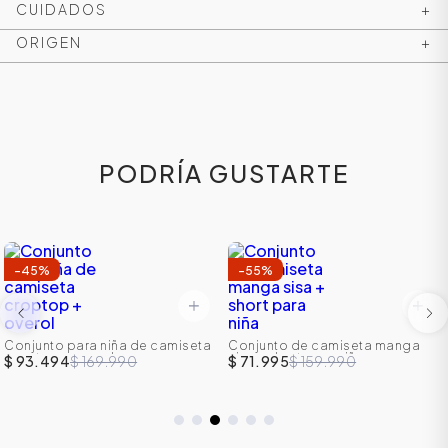
CUIDADOS
+
ORIGEN
+
PODRÍA GUSTARTE
-
45
%
-
55
%
ÁSICOS
Conjunto para niña de camiseta
Conjunto de camiseta manga
croptop + overol
sisa + short para niña
$ 93.494
$ 169.990
$ 71.995
$ 159.990
ÁSICOS
ÁSICOS
ÁSICOS