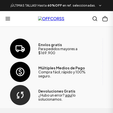
¡ÚLTIMAS TALLAS! Hasta
60%OFF
en ref. seleccionadas.
Envíos gratis
Para pedidos mayores a
$169.900
Múltiples Medios de Pago
Compra fácil, rápido y 100%
seguro.
Devoluciones Gratis
¿Hubo un error?
aquí
lo
solucionamos.