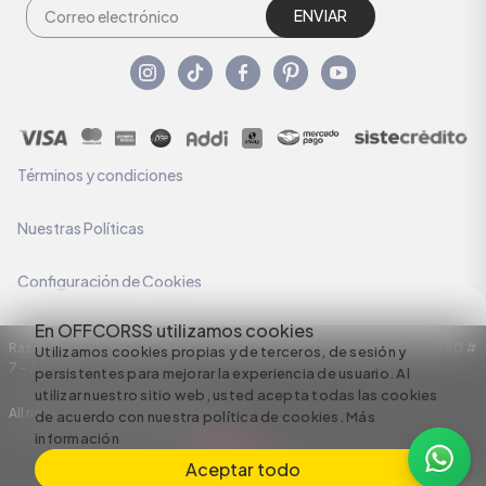
ENVIAR
Términos y condiciones
Nuestras Políticas
Configuración de Cookies
En OFFCORSS utilizamos cookies
Razón Social: C.I HERMECO S.A. NIT: 890924167-6 Dirección: Carrera 50 #
Utilizamos cookies propias y de terceros, de sesión y
7 – 35
persistentes para mejorar la experiencia de usuario. Al
utilizar nuestro sitio web, usted acepta todas las cookies
All rights reserved empowered by
de acuerdo con nuestra política de cookies.
Más
información
Aceptar todo