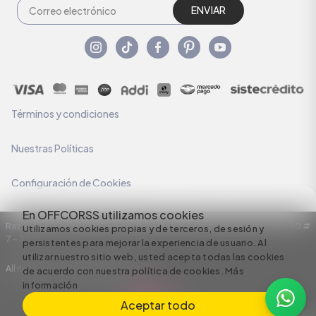
ENVIAR
Términos y condiciones
Nuestras Políticas
Configuración de Cookies
En OFFCORSS utilizamos cookies
Razón Social: C.I HERMECO S.A. NIT: 890924167-6 Dirección: Carrera 50 #
Utilizamos cookies propias y de terceros, de sesión y
7 – 35
persistentes para mejorar la experiencia de usuario. Al
utilizar nuestro sitio web, usted acepta todas las cookies
All rights reserved empowered by
de acuerdo con nuestra política de cookies.
Más
información
Aceptar todo