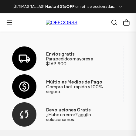
¡ÚLTIMAS TALLAS! Hasta
60%OFF
en ref. seleccionadas.
Envíos gratis
Para pedidos mayores a
$169.900
Múltiples Medios de Pago
Compra fácil, rápido y 100%
seguro.
Devoluciones Gratis
¿Hubo un error?
aquí
lo
solucionamos.