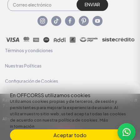
ENVIAR
Términos y condiciones
Nuestras Políticas
Configuración de Cookies
En OFFCORSS utilizamos cookies
Razón Social: C.I HERMECO S.A. NIT: 890924167-6 Dirección: Carrera 50 #
Utilizamos cookies propias y de terceros, de sesión y
7 – 35
persistentes para mejorar la experiencia de usuario. Al
utilizar nuestro sitio web, usted acepta todas las cookies
All rights reserved empowered by
de acuerdo con nuestra política de cookies.
Más
información
Aceptar todo