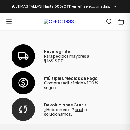
¡ÚLTIMAS TALLAS! Hasta
60%OFF
en ref. seleccionadas.
Envíos gratis
Para pedidos mayores a
$169.900
Múltiples Medios de Pago
Compra fácil, rápido y 100%
seguro.
Devoluciones Gratis
¿Hubo un error?
aquí
lo
solucionamos.