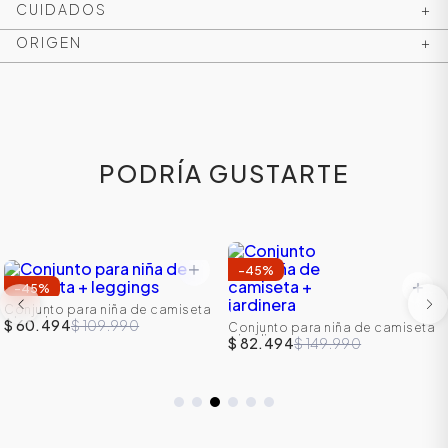
CUIDADOS
+
ORIGEN
+
PODRÍA GUSTARTE
-
45
%
ÁSICOS
-
45
%
Conjunto para niña de camiseta
+ leggings
$ 60.494
$ 109.990
Conjunto para niña de camiseta
+ jardinera
$ 82.494
$ 149.990
ÁSICOS
ÁSICOS
ÁSICOS