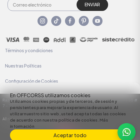
ENVIAR
Términos y condiciones
Nuestras Políticas
Configuración de Cookies
En OFFCORSS utilizamos cookies
Razón Social: C.I HERMECO S.A. NIT: 890924167-6 Dirección: Carrera 50 #
Utilizamos cookies propias y de terceros, de sesión y
7 – 35
persistentes para mejorar la experiencia de usuario. Al
utilizar nuestro sitio web, usted acepta todas las cookies
All rights reserved empowered by
de acuerdo con nuestra política de cookies.
Más
información
Aceptar todo