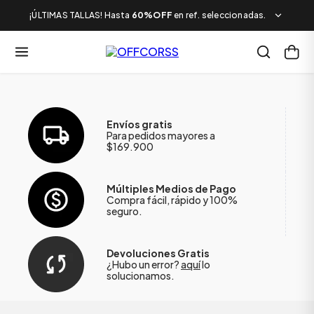
¡ÚLTIMAS TALLAS! Hasta
60%OFF
en ref. seleccionadas.
Envíos gratis
Para pedidos mayores a
$169.900
Múltiples Medios de Pago
Compra fácil, rápido y 100%
seguro.
Devoluciones Gratis
¿Hubo un error?
aquí
lo
solucionamos.