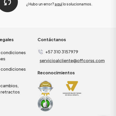
¿Hubo un error?
aquí
lo solucionamos.
legales
Contáctanos
+57 310 3157979
 condiciones
nes
servicioalcliente@offcorss.com
 condiciones
Reconocimientos
e cambios,
 retractos