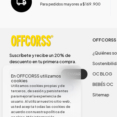
Para pedidos mayores a $169.900
OFFCORSS
¿Quiénes s
Suscríbete y recibe un 20% de
descuento en tu primera compra.
Sostenibili
OC BLOG
ENVIAR
En OFFCORSS utilizamos
cookies
BEBÉS OC
Utilizamos cookies propias y de
terceros, de sesión y persistentes
Sitemap
para mejorar la experiencia de
usuario. Al utilizar nuestro sitio web,
usted acepta todas las cookies de
acuerdo con nuestra política de