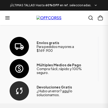
¡ÚLTIMAS TALLAS! Hasta
60%OFF
en ref. seleccionadas.
Envíos gratis
Para pedidos mayores a
$169.900
Múltiples Medios de Pago
Compra fácil, rápido y 100%
seguro.
Devoluciones Gratis
¿Hubo un error?
aquí
lo
solucionamos.