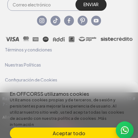
ENVIAR
Términos y condiciones
Nuestras Políticas
Configuración de Cookies
En OFFCORSS utilizamos cookies
Razón Social: C.I HERMECO S.A. NIT: 890924167-6 Dirección: Carrera 50 #
Utilizamos cookies propias y de terceros, de sesión y
7 – 35
persistentes para mejorar la experiencia de usuario. Al
utilizar nuestro sitio web, usted acepta todas las cookies
All rights reserved empowered by
de acuerdo con nuestra política de cookies.
Más
información
Aceptar todo