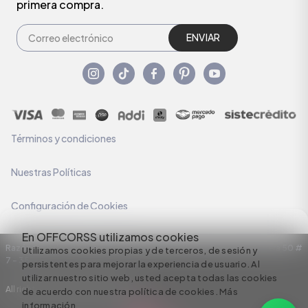
primera compra.
ENVIAR
Términos y condiciones
Nuestras Políticas
Configuración de Cookies
En OFFCORSS utilizamos cookies
Razón Social: C.I HERMECO S.A. NIT: 890924167-6 Dirección: Carrera 50 #
Utilizamos cookies propias y de terceros, de sesión y
7 – 35
persistentes para mejorar la experiencia de usuario. Al
utilizar nuestro sitio web, usted acepta todas las cookies
All rights reserved empowered by
de acuerdo con nuestra política de cookies.
Más
información