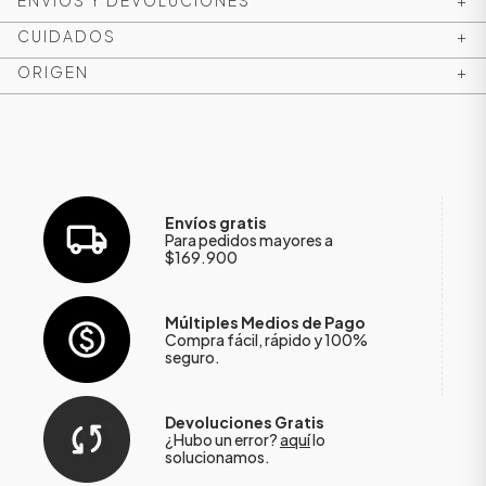
ENVÍOS Y DEVOLUCIONES
+
CUIDADOS
+
ORIGEN
+
Envíos gratis
Para pedidos mayores a
$169.900
ÁSICOS
Múltiples Medios de Pago
Compra fácil, rápido y 100%
seguro.
ÁSICOS
ÁSICOS
Devoluciones Gratis
¿Hubo un error?
aquí
lo
ÁSICOS
solucionamos.