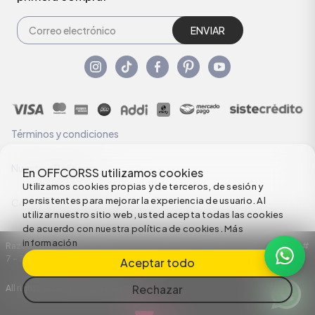
ENVIAR
Términos y condiciones
Nuestras Políticas
En OFFCORSS utilizamos cookies
Utilizamos cookies propias y de terceros, de sesión y
persistentes para mejorar la experiencia de usuario. Al
Configuración de Cookies
utilizar nuestro sitio web, usted acepta todas las cookies
de acuerdo con nuestra política de cookies.
Más
información
Razón Social: C.I HERMECO S.A. NIT: 890924167-6 Dirección: Carrera 50 #
7 – 35
Aceptar todo
Rechazar
All rights reserved empowered by