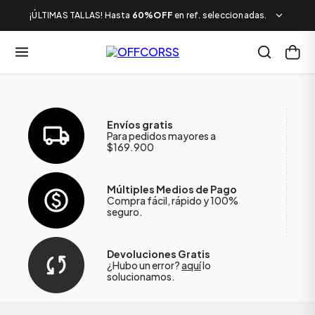
¡ÚLTIMAS TALLAS! Hasta
60%OFF
en ref. seleccionadas.
Envíos gratis
Para pedidos mayores a
$169.900
Múltiples Medios de Pago
Compra fácil, rápido y 100%
seguro.
Devoluciones Gratis
¿Hubo un error?
aquí
lo
solucionamos.