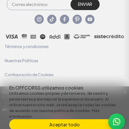
ENVIAR
Términos y condiciones
Nuestras Políticas
Configuración de Cookies
En OFFCORSS utilizamos cookies
Razón Social: C.I HERMECO S.A. NIT: 890924167-6 Dirección: Carrera 50 #
Utilizamos cookies propias y de terceros, de sesión y
7 – 35
persistentes para mejorar la experiencia de usuario. Al
utilizar nuestro sitio web, usted acepta todas las cookies
All rights reserved empowered by
de acuerdo con nuestra política de cookies.
Más
información
Aceptar todo