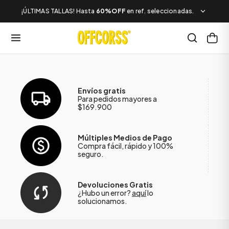
¡ÚLTIMAS TALLAS! Hasta
60%OFF
en ref. seleccionadas.
Envíos gratis
Para pedidos mayores a
$169.900
Múltiples Medios de Pago
Compra fácil, rápido y 100%
seguro.
Devoluciones Gratis
¿Hubo un error?
aquí
lo
solucionamos.