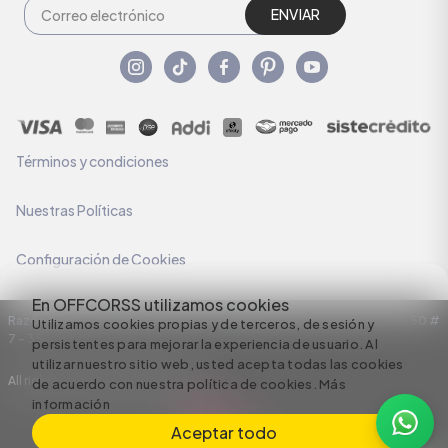
ENVIAR
Términos y condiciones
Nuestras Políticas
Configuración de Cookies
En OFFCORSS utilizamos cookies
Razón Social: C.I HERMECO S.A. NIT: 890924167-6 Dirección: Carrera 50 #
Utilizamos cookies propias y de terceros, de sesión y
7 – 35
persistentes para mejorar la experiencia de usuario. Al
utilizar nuestro sitio web, usted acepta todas las cookies
All rights reserved empowered by
de acuerdo con nuestra política de cookies.
Más
información
Aceptar todo