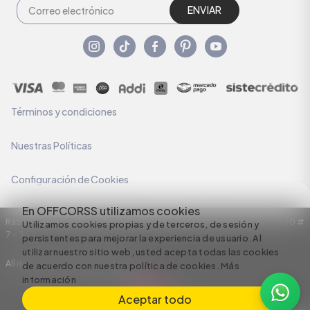
ENVIAR
Términos y condiciones
Nuestras Políticas
Configuración de Cookies
En OFFCORSS utilizamos cookies
Razón Social: C.I HERMECO S.A. NIT: 890924167-6 Dirección: Carrera 50 #
Utilizamos cookies propias y de terceros, de sesión y
7 – 35
persistentes para mejorar la experiencia de usuario. Al
utilizar nuestro sitio web, usted acepta todas las cookies
All rights reserved empowered by
de acuerdo con nuestra política de cookies.
Más
información
Aceptar todo