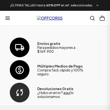
¡ÚLTIMAS TALLAS! Hasta
60%OFF
en ref. seleccionadas.
Envíos gratis
Para pedidos mayores a
$169.900
Múltiples Medios de Pago
Compra fácil, rápido y 100%
seguro.
Devoluciones Gratis
¿Hubo un error?
aquí
lo
solucionamos.