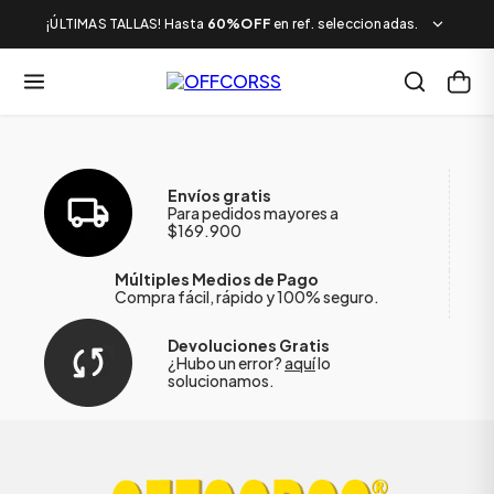
¡ÚLTIMAS TALLAS! Hasta
60%OFF
en ref. seleccionadas.
Envíos gratis
Para pedidos mayores a
$169.900
Múltiples Medios de Pago
Compra fácil, rápido y 100% seguro.
Devoluciones Gratis
¿Hubo un error?
aquí
lo
solucionamos.