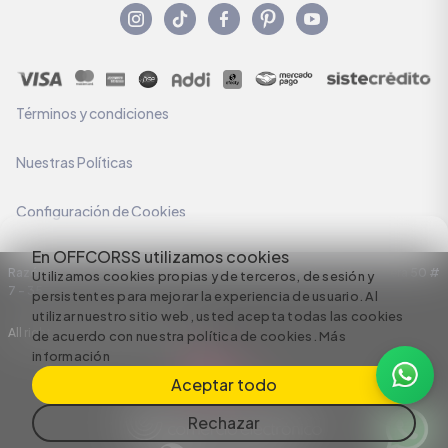
Términos y condiciones
Nuestras Políticas
Configuración de Cookies
En OFFCORSS utilizamos cookies
Razón Social: C.I HERMECO S.A. NIT: 890924167-6 Dirección: Carrera 50 #
Utilizamos cookies propias y de terceros, de sesión y
7 – 35
persistentes para mejorar la experiencia de usuario. Al
utilizar nuestro sitio web, usted acepta todas las cookies
All rights reserved empowered by
de acuerdo con nuestra política de cookies.
Más
información
Aceptar todo
Rechazar