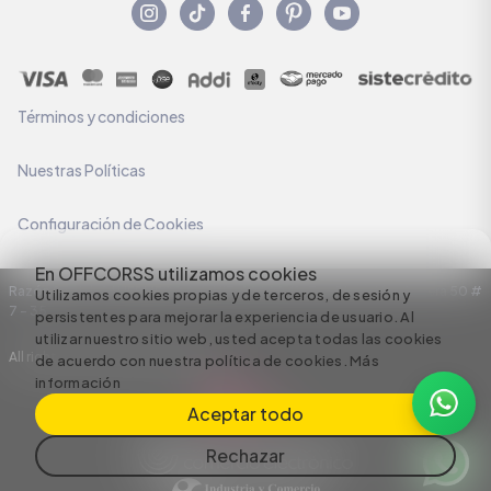
Términos y condiciones
Nuestras Políticas
Configuración de Cookies
En OFFCORSS utilizamos cookies
Razón Social: C.I HERMECO S.A. NIT: 890924167-6 Dirección: Carrera 50 #
Utilizamos cookies propias y de terceros, de sesión y
7 – 35
persistentes para mejorar la experiencia de usuario. Al
utilizar nuestro sitio web, usted acepta todas las cookies
All rights reserved empowered by
de acuerdo con nuestra política de cookies.
Más
información
Aceptar todo
Rechazar