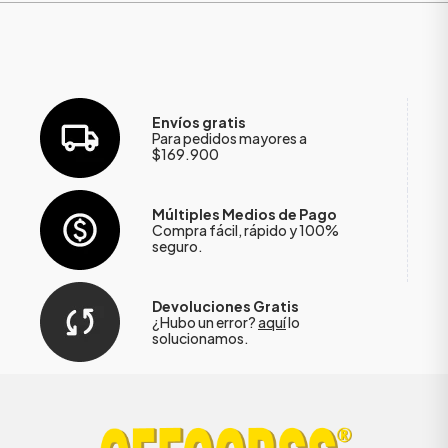
Envíos gratis
Para pedidos mayores a
$169.900
Múltiples Medios de Pago
Compra fácil, rápido y 100%
seguro.
ÁSICOS
Devoluciones Gratis
¿Hubo un error?
aquí
lo
solucionamos.
ÁSICOS
ÁSICOS
ÁSICOS