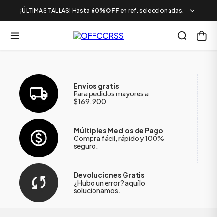
¡ÚLTIMAS TALLAS! Hasta
60%OFF
en ref. seleccionadas.
Envíos gratis
Para pedidos mayores a
$169.900
Múltiples Medios de Pago
Compra fácil, rápido y 100%
seguro.
Devoluciones Gratis
¿Hubo un error?
aquí
lo
solucionamos.