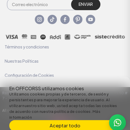
ENVIAR
Términos y condiciones
Nuestras Políticas
Configuración de Cookies
En OFFCORSS utilizamos cookies
Razón Social: C.I HERMECO S.A. NIT: 890924167-6 Dirección: Carrera 50 #
Utilizamos cookies propias y de terceros, de sesión y
7 – 35
persistentes para mejorar la experiencia de usuario. Al
utilizar nuestro sitio web, usted acepta todas las cookies
All rights reserved empowered by
de acuerdo con nuestra política de cookies.
Más
información
Aceptar todo