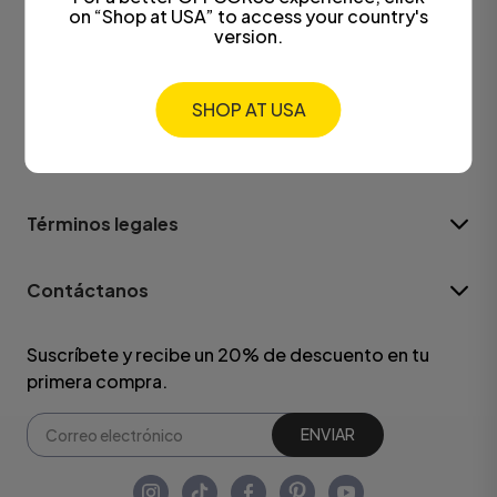
on “Shop at USA” to access your country's
version.
OFFCORSS
SHOP AT USA
¿Necesitas ayuda?
Términos legales
Contáctanos
Suscríbete y recibe un 20% de descuento en tu
primera compra.
ENVIAR