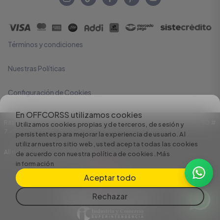
Términos y condiciones
Nuestras Políticas
Configuración de Cookies
En OFFCORSS utilizamos cookies
Razón Social: C.I HERMECO S.A. NIT: 890924167-6 Dirección: Carrera 50 #
Utilizamos cookies propias y de terceros, de sesión y
7 – 35
persistentes para mejorar la experiencia de usuario. Al
utilizar nuestro sitio web, usted acepta todas las cookies
All rights reserved empowered by
de acuerdo con nuestra política de cookies.
Más
información
Aceptar todo
Rechazar