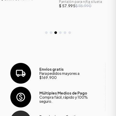
Pantalón para niña silueta
slouchy con bolsillos cargo
$ 57.995
$ 115.990
Envíos gratis
Para pedidos mayores a
$169.900
Múltiples Medios de Pago
Compra fácil, rápido y 100%
seguro.