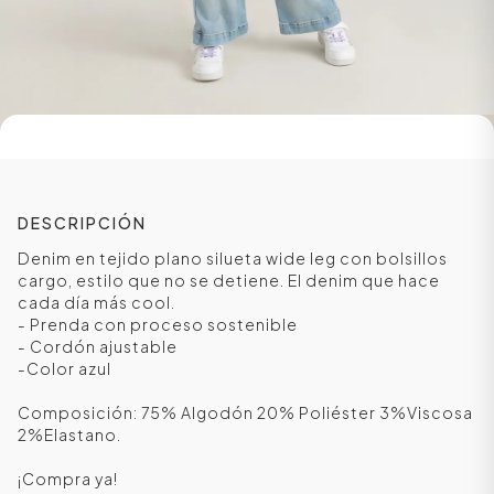
DESCRIPCIÓN
Denim en tejido plano silueta wide leg con bolsillos
cargo, estilo que no se detiene. El denim que hace
cada día más cool.
ÁSICOS
- Prenda con proceso sostenible
- Cordón ajustable
-Color azul
ÁSICOS
Composición: 75% Algodón 20% Poliéster 3%Viscosa
ÁSICOS
2%Elastano.
ÁSICOS
¡Compra ya!