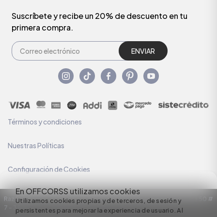
Suscríbete y recibe un 20% de descuento en tu
primera compra.
ENVIAR
Términos y condiciones
Nuestras Políticas
Configuración de Cookies
En OFFCORSS utilizamos cookies
Razón Social: C.I HERMECO S.A. NIT: 890924167-6 Dirección: Carrera 50 #
Utilizamos cookies propias y de terceros, de sesión y
7 – 35
persistentes para mejorar la experiencia de usuario. Al