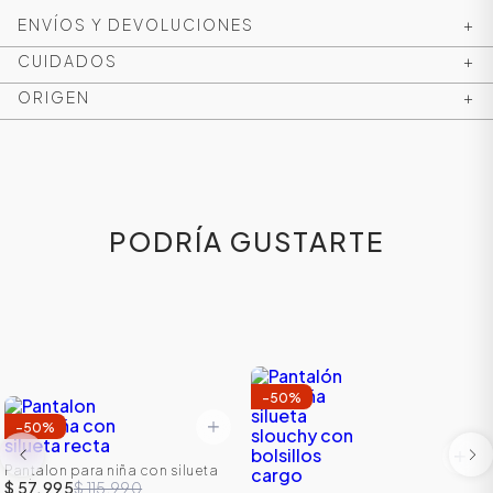
ENVÍOS Y DEVOLUCIONES
+
CUIDADOS
+
ORIGEN
+
PODRÍA GUSTARTE
-
50
%
-
50
%
Pantalon para niña con silueta
recta
$ 57.995
$ 115.990