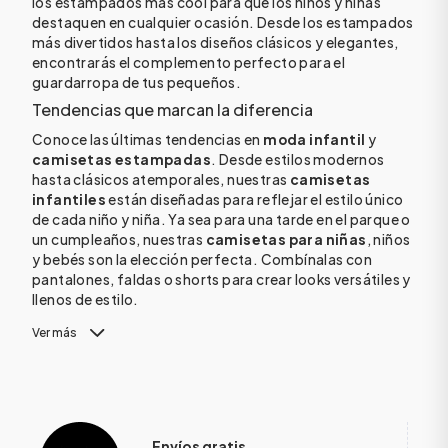
los estampados más cool para que los niños y niñas
destaquen en cualquier ocasión. Desde los estampados
más divertidos hasta los diseños clásicos y elegantes,
encontrarás el complemento perfecto para el
guardarropa de tus pequeños.
Tendencias que marcan la diferencia
Conoce las últimas tendencias en
moda infantil
y
camisetas estampadas
. Desde estilos modernos
hasta clásicos atemporales, nuestras
camisetas
infantiles
están diseñadas para reflejar el estilo único
de cada niño y niña. Ya sea para una tarde en el parque o
un cumpleaños, nuestras
camisetas para niñas
, niños
y bebés son la elección perfecta. Combínalas con
pantalones, faldas o shorts para crear looks versátiles y
llenos de estilo.
Ver más
Envíos gratis