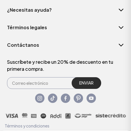
¿Necesitas ayuda?
Términos legales
Contáctanos
Suscríbete y recibe un 20% de descuento en tu
primera compra.
ENVIAR
Términos y condiciones