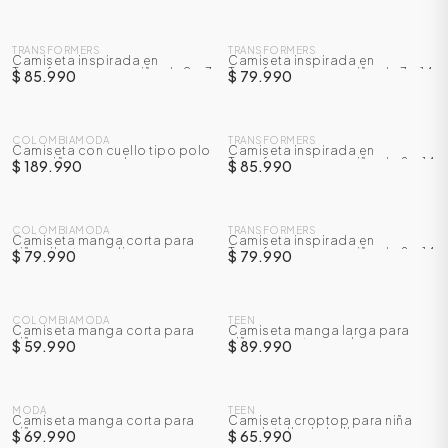
NUEVO
NUEVO
TRANSFORMERS
TRANSFORMERS
Camiseta inspirada en
Camiseta inspirada en
Transformers para niño de 2 a 7
Transformers para niño de 7 a 14
$ 85.990
$ 79.990
años
años
NUEVO
NUEVO
COLOMBIAMODA
TRANSFORMERS
Camiseta con cuello tipo polo
Camiseta inspirada en
para niño manga larga
Transformers para niño de 8 a 14
$ 189.990
$ 85.990
años
NUEVO
NUEVO
COLOMBIAMODA
TRANSFORMERS
Camiseta manga corta para
Camiseta inspirada en
niño silueta amplia
Transformers para niño de 8 a 14
$ 79.990
$ 79.990
años
ÁSICOS
NUEVO
NUEVO
COLOMBIAMODA
TEEN
Camiseta manga corta para
Camiseta manga larga para
niño
niño con estampado
$ 59.990
$ 89.990
ÁSICOS
NUEVO
NUEVO
ÁSICOS
MODA
TEEN
ÁSICOS
Camiseta manga corta para
Camiseta croptop para niña
niña
con detalle de brillos
$ 69.990
$ 65.990