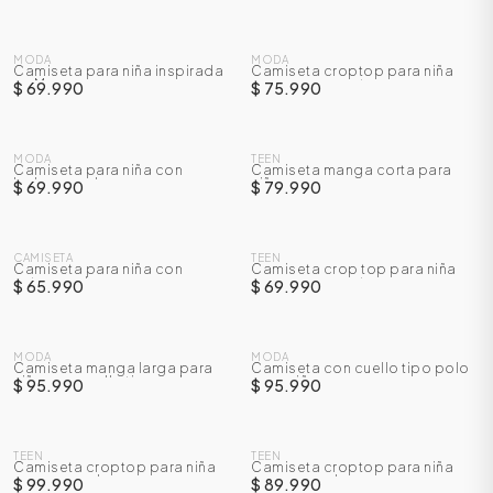
NUEVO
NUEVO
MODA
MODA
Camiseta para niña inspirada
Camiseta croptop para niña
en Moana
con manga corta
$ 69.990
$ 75.990
NUEVO
NUEVO
MODA
TEEN
Camiseta para niña con
Camiseta manga corta para
boleros en las mangas
niño
$ 69.990
$ 79.990
NUEVO
NUEVO
CAMISETA
TEEN
Camiseta para niña con
Camiseta crop top para niña
estampado
con manga corta
$ 65.990
$ 69.990
NUEVO
NUEVO
MODA
MODA
Camiseta manga larga para
Camiseta con cuello tipo polo
niño con cuello tipo polo
para niño
$ 95.990
$ 95.990
NUEVO
NUEVO
TEEN
TEEN
Camiseta croptop para niña
Camiseta croptop para niña
con manga larga
con manga larga
$ 99.990
$ 89.990