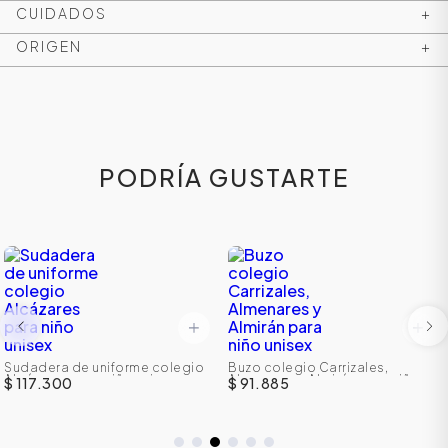
CUIDADOS
+
ORIGEN
+
PODRÍA GUSTARTE
ÁSICOS
Sudadera de uniforme colegio
Buzo colegio Carrizales,
ÁSICOS
Alcázares para niño unisex
Almenares y Almirán para niño
$ 117.300
$ 91.885
ÁSICOS
unisex
ÁSICOS