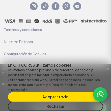
Términos y condiciones
Nuestras Políticas
Configuración de Cookies
En OFFCORSS utilizamos cookies
Razón Social: C.I HERMECO S.A. NIT: 890924167-6 Dirección: Carrera 50 #
Utilizamos cookies propias y de terceros, de sesión y
7 – 35
persistentes para mejorar la experiencia de usuario. Al
utilizar nuestro sitio web, usted acepta todas las cookies
All rights reserved empowered by
de acuerdo con nuestra política de cookies.
Más
información
Aceptar todo
Rechazar