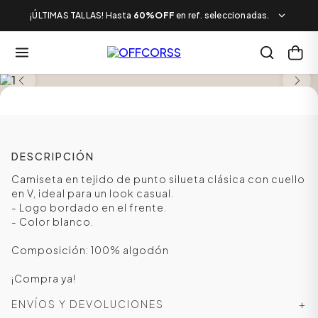
¡ÚLTIMAS TALLAS! Hasta
60%OFF
en ref. seleccionadas.
TALLAS DESDE LA 10 A LA 16
DESCRIPCIÓN
Camiseta en tejido de punto silueta clásica con cuello
en V, ideal para un look casual.
- Logo bordado en el frente.
- Color blanco.
Composición: 100% algodón
¡Compra ya!
ENVÍOS Y DEVOLUCIONES
+