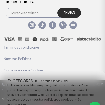
primera compra.
ENVIAR
Términos y condiciones
Nuestras Políticas
Configuración de Cookies
En OFFCORSS utilizamos cookies
Razón Social: C.I HERMECO S.A. NIT: 890924167-6 Dirección: Carrera 50 #
Utilizamos cookies propias y de terceros, de sesión y
7 – 35
persistentes para mejorar la experiencia de usuario. Al
utilizar nuestro sitio web, usted acepta todas las cookies
All rights reserved empowered by
de acuerdo con nuestra política de cookies.
Más
información