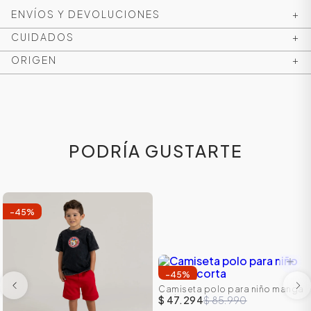
ENVÍOS Y DEVOLUCIONES
+
CUIDADOS
+
ORIGEN
+
PODRÍA GUSTARTE
ÁSICOS
-
45
%
ÁSICOS
ÁSICOS
-
45
%
ÁSICOS
Camiseta polo para niño manga
corta
$ 47.294
$ 85.990