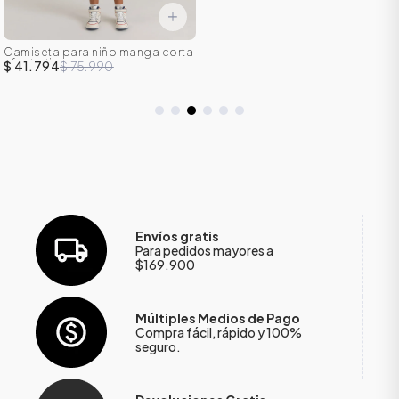
Camiseta para niño manga corta
efecto tie dye
$ 41.794
$ 75.990
Envíos gratis
Para pedidos mayores a
$169.900
Múltiples Medios de Pago
Compra fácil, rápido y 100%
seguro.