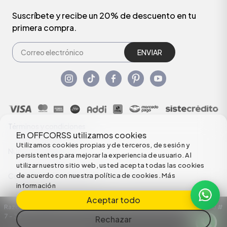
Suscríbete y recibe un 20% de descuento en tu
primera compra.
ENVIAR
Términos y condiciones
En OFFCORSS utilizamos cookies
Utilizamos cookies propias y de terceros, de sesión y
Nuestras Políticas
persistentes para mejorar la experiencia de usuario. Al
utilizar nuestro sitio web, usted acepta todas las cookies
de acuerdo con nuestra política de cookies.
Más
Configuración de Cookies
información
Aceptar todo
Razón Social: C.I HERMECO S.A. NIT: 890924167-6 Dirección: Carrera 50 #
7 – 35
Rechazar