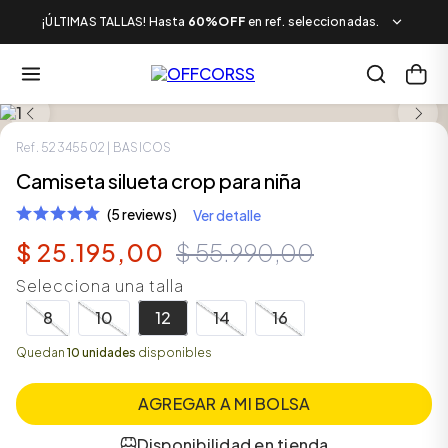
¡ÚLTIMAS TALLAS! Hasta
60%OFF
en ref. seleccionadas.
LOOK COMPLETO
SALE
Ref.
52345502
| BASICOS
Camiseta silueta crop para niña
(5 reviews)
Ver detalle
$
25
.
195
,
00
$
55
.
990
,
00
Selecciona una talla
8
10
12
14
16
Quedan
10 unidades
disponibles
AGREGAR A MI BOLSA
Disponibilidad en tienda