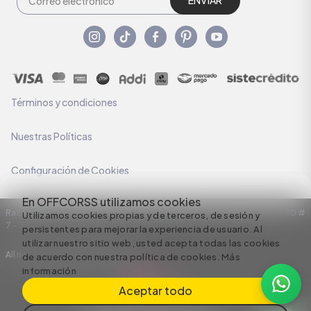
ENVIAR
Términos y condiciones
Nuestras Políticas
Configuración de Cookies
En OFFCORSS utilizamos cookies
Razón Social: C.I HERMECO S.A. NIT: 890924167-6 Dirección: Carrera 50 #
Utilizamos cookies propias y de terceros, de sesión y
7 – 35
persistentes para mejorar la experiencia de usuario. Al
utilizar nuestro sitio web, usted acepta todas las cookies
All rights reserved empowered by
de acuerdo con nuestra política de cookies.
Más
información
Aceptar todo