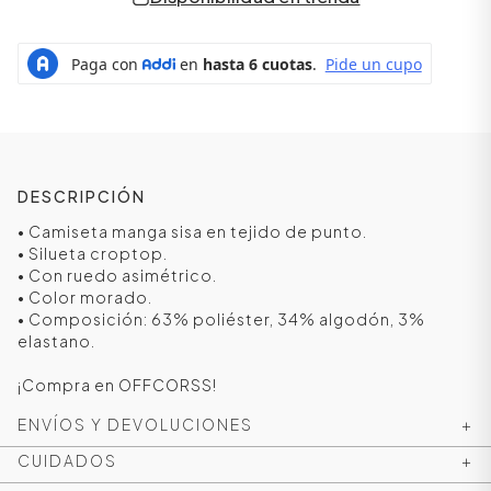
DESCRIPCIÓN
• Camiseta manga sisa en tejido de punto.
• Silueta croptop.
• Con ruedo asimétrico.
• Color morado.
ÁSICOS
• Composición: 63% poliéster, 34% algodón, 3%
elastano.
¡Compra en OFFCORSS!
ÁSICOS
ENVÍOS Y DEVOLUCIONES
+
ÁSICOS
ÁSICOS
CUIDADOS
+