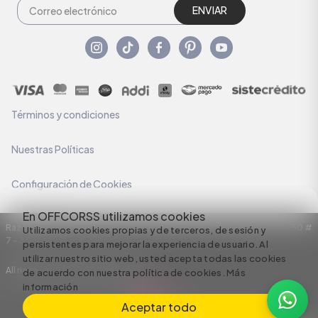
ENVIAR
Términos y condiciones
Nuestras Políticas
Configuración de Cookies
En OFFCORSS utilizamos cookies
Razón Social: C.I HERMECO S.A. NIT: 890924167-6 Dirección: Carrera 50 #
Utilizamos cookies propias y de terceros, de sesión y
7 – 35
persistentes para mejorar la experiencia de usuario. Al
utilizar nuestro sitio web, usted acepta todas las cookies
All rights reserved empowered by
de acuerdo con nuestra política de cookies.
Más
información
Aceptar todo