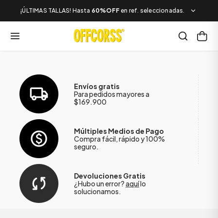
¡ÚLTIMAS TALLAS! Hasta
60%OFF
en ref. seleccionadas.
Envíos gratis
Para pedidos mayores a
$169.900
Múltiples Medios de Pago
Compra fácil, rápido y 100%
seguro.
Devoluciones Gratis
¿Hubo un error?
aquí
lo
solucionamos.