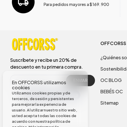
Para pedidos mayores a $169.900
OFFCORSS
¿Quiénes s
Suscríbete y recibe un 20% de
descuento en tu primera compra.
Sostenibili
OC BLOG
ENVIAR
En OFFCORSS utilizamos
cookies
BEBÉS OC
Utilizamos cookies propias y de
terceros, de sesión y persistentes
Sitemap
para mejorar la experiencia de
usuario. Al utilizar nuestro sitio web,
usted acepta todas las cookies de
acuerdo con nuestra política de