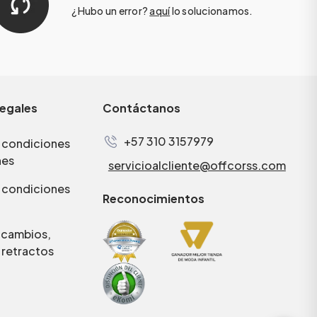
¿Hubo un error?
aquí
lo solucionamos.
legales
Contáctanos
+57 310 3157979
 condiciones
nes
servicioalcliente@offcorss.com
 condiciones
Reconocimientos
e cambios,
 retractos