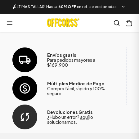
¡ÚLTIMAS TALLAS! Hasta
60%OFF
en ref. seleccionadas.
Envíos gratis
Para pedidos mayores a
$169.900
Múltiples Medios de Pago
Compra fácil, rápido y 100%
seguro.
Devoluciones Gratis
¿Hubo un error?
aquí
lo
solucionamos.