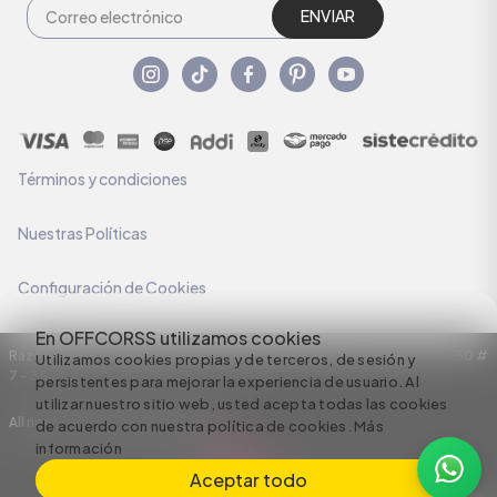
ENVIAR
Términos y condiciones
Nuestras Políticas
Configuración de Cookies
En OFFCORSS utilizamos cookies
Razón Social: C.I HERMECO S.A. NIT: 890924167-6 Dirección: Carrera 50 #
Utilizamos cookies propias y de terceros, de sesión y
7 – 35
persistentes para mejorar la experiencia de usuario. Al
utilizar nuestro sitio web, usted acepta todas las cookies
All rights reserved empowered by
de acuerdo con nuestra política de cookies.
Más
información
Aceptar todo