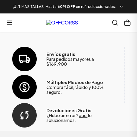
¡ÚLTIMAS TALLAS! Hasta
60%OFF
en ref. seleccionadas.
Envíos gratis
Para pedidos mayores a
$169.900
Múltiples Medios de Pago
Compra fácil, rápido y 100%
seguro.
Devoluciones Gratis
¿Hubo un error?
aquí
lo
solucionamos.