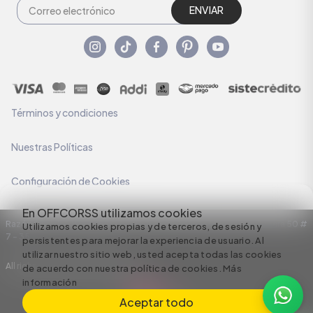
ENVIAR
Términos y condiciones
Nuestras Políticas
Configuración de Cookies
En OFFCORSS utilizamos cookies
Razón Social: C.I HERMECO S.A. NIT: 890924167-6 Dirección: Carrera 50 #
Utilizamos cookies propias y de terceros, de sesión y
7 – 35
persistentes para mejorar la experiencia de usuario. Al
utilizar nuestro sitio web, usted acepta todas las cookies
All rights reserved empowered by
de acuerdo con nuestra política de cookies.
Más
información
Aceptar todo