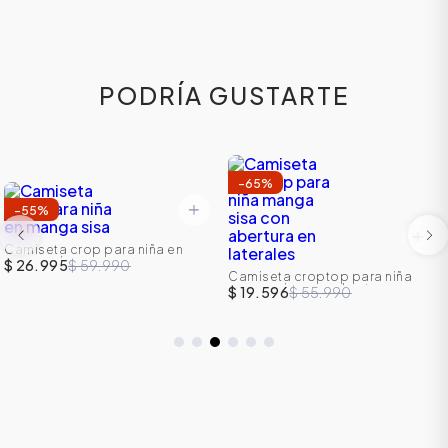
PODRÍA GUSTARTE
-
65
%
-
55
%
Camiseta crop para niña en
manga sisa
$ 26.995
$ 59.990
Camiseta croptop para niña
manga sisa con abertura en
$ 19.596
$ 55.990
laterales