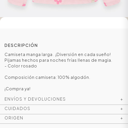
DESCRIPCIÓN
Camiseta manga larga . ¡Diversión en cada sueño!
Pijamas hechos para noches frías llenas de magia.
- Color rosado
Composición camiseta: 100% algodón.
ÁSICOS
¡Compra ya!
ENVÍOS Y DEVOLUCIONES
+
ÁSICOS
CUIDADOS
+
ÁSICOS
ORIGEN
+
ÁSICOS