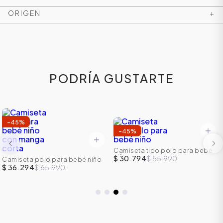
ORIGEN
+
PODRÍA GUSTARTE
-
45
%
-
45
%
ÁSICOS
Camiseta tipo polo para bebé
niño
$ 30.794
$ 55.990
Camiseta polo para bebé niño
con manga corta
$ 36.294
$ 65.990
ÁSICOS
ÁSICOS
ÁSICOS