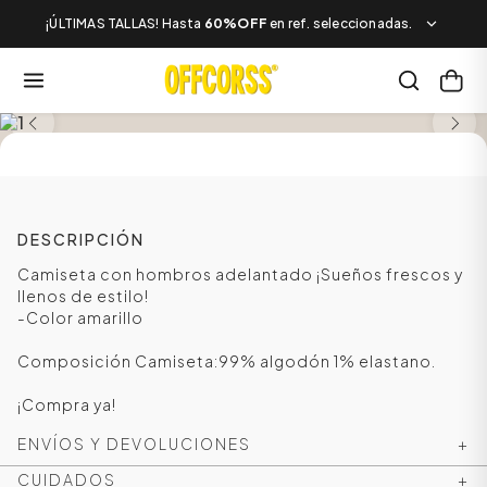
¡ÚLTIMAS TALLAS! Hasta
60%OFF
en ref. seleccionadas.
SALE
DESCRIPCIÓN
Camiseta con hombros adelantado ¡Sueños frescos y
llenos de estilo!
-Color amarillo
Composición Camiseta:99% algodón 1% elastano.
¡Compra ya!
ENVÍOS Y DEVOLUCIONES
+
CUIDADOS
+