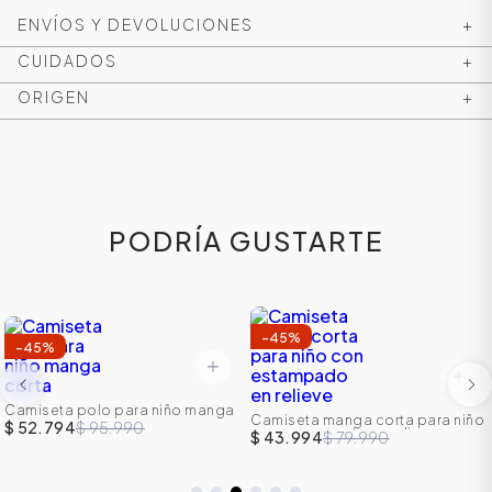
ENVÍOS Y DEVOLUCIONES
+
CUIDADOS
+
ORIGEN
+
PODRÍA GUSTARTE
ÁSICOS
-
45
%
-
45
%
ÁSICOS
Camiseta polo para niño manga
Camiseta manga corta para niño
corta
ÁSICOS
$ 52.794
$ 95.990
con estampado en relieve
$ 43.994
$ 79.990
ÁSICOS