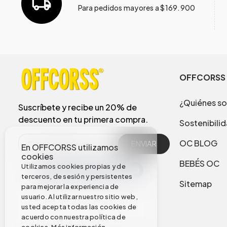
Para pedidos mayores a $169.900
OFFCORSS
¿Quiénes s
Suscríbete y recibe un 20% de
descuento en tu primera compra.
Sostenibili
OC BLOG
ENVIAR
En OFFCORSS utilizamos
cookies
BEBÉS OC
Utilizamos cookies propias y de
terceros, de sesión y persistentes
Sitemap
para mejorar la experiencia de
usuario. Al utilizar nuestro sitio web,
usted acepta todas las cookies de
acuerdo con nuestra política de