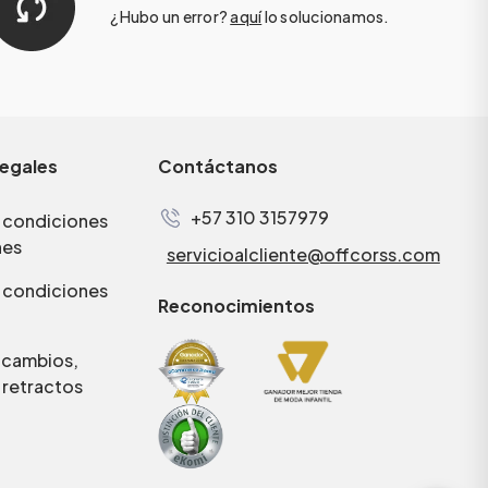
¿Hubo un error?
aquí
lo solucionamos.
legales
Contáctanos
+57 310 3157979
 condiciones
nes
servicioalcliente@offcorss.com
 condiciones
Reconocimientos
e cambios,
 retractos