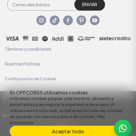
ENVIAR
Términos y condiciones
Nuestras Políticas
Configuración de Cookies
En OFFCORSS utilizamos cookies
Razón Social: C.I HERMECO S.A. NIT: 890924167-6 Dirección: Carrera 50 #
Utilizamos cookies propias y de terceros, de sesión y
7 – 35
persistentes para mejorar la experiencia de usuario. Al
utilizar nuestro sitio web, usted acepta todas las cookies
All rights reserved empowered by
de acuerdo con nuestra política de cookies.
Más
información
Aceptar todo