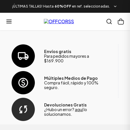
¡ÚLTIMAS TALLAS! Hasta
60%OFF
en ref. seleccionadas.
Envíos gratis
Para pedidos mayores a
$169.900
Múltiples Medios de Pago
Compra fácil, rápido y 100%
seguro.
Devoluciones Gratis
¿Hubo un error?
aquí
lo
solucionamos.