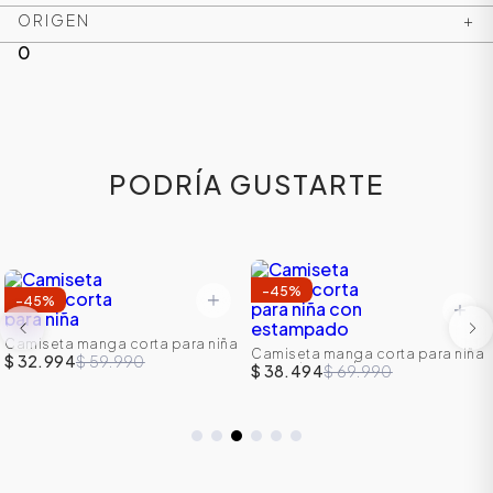
ORIGEN
+
0
PODRÍA GUSTARTE
-
45
%
-
45
%
Camiseta manga corta para niña
Camiseta manga corta para niña
$ 32.994
$ 59.990
con estampado
$ 38.494
$ 69.990