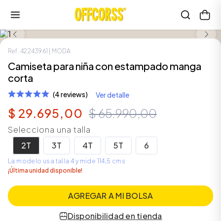
LOOK COMPLETO
SALE
Ref.
42243961
| MODA
Camiseta para niña con estampado manga
corta
(4 reviews)
Ver detalle
$
29
.
695
,
00
$
65
.
990
,
00
Selecciona una talla
2T
3T
4T
5T
6
La modelo usa talla 4 y mide 114,5 cms
¡Última unidad disponible!
AGREGAR A MI BOLSA
Disponibilidad en tienda