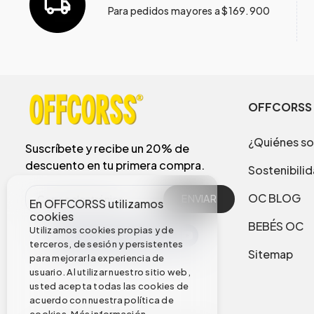
Para pedidos mayores a $169.900
OFFCORSS
¿Quiénes s
Suscríbete y recibe un 20% de
descuento en tu primera compra.
Sostenibili
OC BLOG
ENVIAR
En OFFCORSS utilizamos
cookies
BEBÉS OC
Utilizamos cookies propias y de
terceros, de sesión y persistentes
Sitemap
para mejorar la experiencia de
usuario. Al utilizar nuestro sitio web,
usted acepta todas las cookies de
acuerdo con nuestra política de