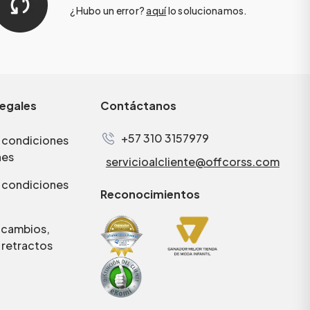
¿Hubo un error?
aquí
lo solucionamos.
legales
Contáctanos
+57 310 3157979
 condiciones
nes
servicioalcliente@offcorss.com
 condiciones
Reconocimientos
e cambios,
 retractos