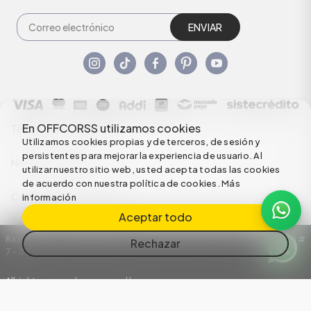
ENVIAR
En OFFCORSS utilizamos cookies
Términos y condiciones
Utilizamos cookies propias y de terceros, de sesión y
persistentes para mejorar la experiencia de usuario. Al
Nuestras Políticas
utilizar nuestro sitio web, usted acepta todas las cookies
de acuerdo con nuestra política de cookies.
Más
Configuración de Cookies
información
Aceptar todo
Razón Social: C.I HERMECO S.A. NIT: 890924167-6 Dirección: Carrera 50 #
Rechazar
7 – 35
All rights reserved empowered by