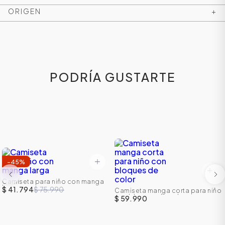
ORIGEN
+
PODRÍA GUSTARTE
-
45
%
Camiseta para niño con manga
larga
$ 41.794
$ 75.990
Camiseta manga corta para niño
con bloques de color
$ 59.990