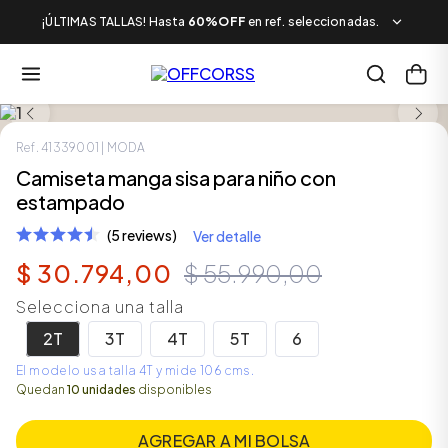
¡ÚLTIMAS TALLAS! Hasta
60%OFF
en ref. seleccionadas.
SALE
Ref.
41339001
| MODA
Camiseta manga sisa para niño con
estampado
(5 reviews)
Ver detalle
$
30
.
794
,
00
$
55
.
990
,
00
Selecciona una talla
2T
3T
4T
5T
6
El modelo usa talla 4T y mide 106 cms.
Quedan
10 unidades
disponibles
AGREGAR A MI BOLSA