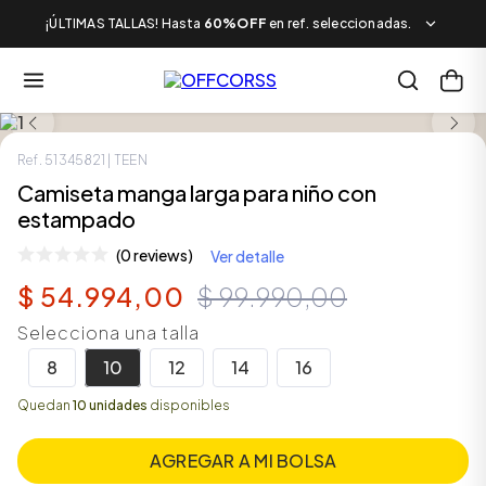
¡ÚLTIMAS TALLAS! Hasta
60%OFF
en ref. seleccionadas.
LOOK COMPLETO
SALE
Ref.
51345821
| TEEN
Camiseta manga larga para niño con
estampado
(0 reviews)
Ver detalle
$
54
.
994
,
00
$
99
.
990
,
00
Selecciona una talla
8
10
12
14
16
Quedan
10 unidades
disponibles
AGREGAR A MI BOLSA