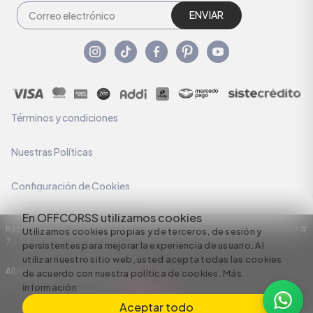
ENVIAR
Términos y condiciones
Nuestras Políticas
Configuración de Cookies
En OFFCORSS utilizamos cookies
Razón Social: C.I HERMECO S.A. NIT: 890924167-6 Dirección: Carrera 50 #
Utilizamos cookies propias y de terceros, de sesión y
7 – 35
persistentes para mejorar la experiencia de usuario. Al
utilizar nuestro sitio web, usted acepta todas las cookies
All rights reserved empowered by
de acuerdo con nuestra política de cookies.
Más
información
Aceptar todo