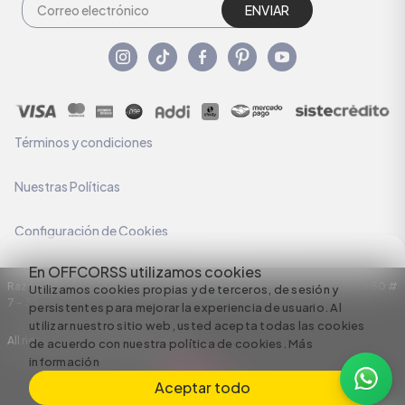
ENVIAR
Términos y condiciones
Nuestras Políticas
Configuración de Cookies
En OFFCORSS utilizamos cookies
Razón Social: C.I HERMECO S.A. NIT: 890924167-6 Dirección: Carrera 50 #
Utilizamos cookies propias y de terceros, de sesión y
7 – 35
persistentes para mejorar la experiencia de usuario. Al
utilizar nuestro sitio web, usted acepta todas las cookies
All rights reserved empowered by
de acuerdo con nuestra política de cookies.
Más
información
Aceptar todo