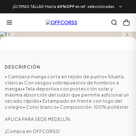
¡ÚLTIMAS TALLAS! Hasta
60%OFF
en ref. seleccionadas.
TALLA DESDE LA 12 A LA 16
DESCRIPCIÓN
• Camiseta manga corta en tejido de punto• Silueta
clásica• Con sesgos sobrepuestos de hombros a
mangas• Tela deportiva con protección solar y
máxima absorción del sudor que permite adicional un
secado rápido• Estampado en frente con logo del
colegio• Color blanco• Composición: 100% poliéster
APLICA PARA SEDE MEDELLÍN.
¡Compra en OFFCORSS!