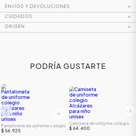
ENVÍOS Y DEVOLUCIONES
+
CUIDADOS
+
ORIGEN
+
PODRÍA GUSTARTE
ÁSICOS
ÁSICOS
ÁSICOS
Camiseta de uniforme colegio
ÁSICOS
Pantaloneta de uniforme colegio
Alcázares para niño unisex
$ 64.400
Alcázares para niño unisex
$ 56.925