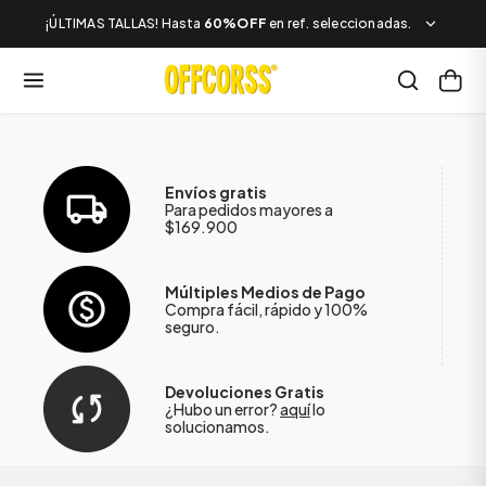
¡ÚLTIMAS TALLAS! Hasta
60%OFF
en ref. seleccionadas.
Envíos gratis
Para pedidos mayores a
$169.900
Múltiples Medios de Pago
Compra fácil, rápido y 100%
seguro.
Devoluciones Gratis
¿Hubo un error?
aquí
lo
solucionamos.