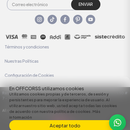
ENVIAR
Términos y condiciones
Nuestras Políticas
Configuración de Cookies
En OFFCORSS utilizamos cookies
Razón Social: C.I HERMECO S.A. NIT: 890924167-6 Dirección: Carrera 50 #
Utilizamos cookies propias y de terceros, de sesión y
7 – 35
persistentes para mejorar la experiencia de usuario. Al
utilizar nuestro sitio web, usted acepta todas las cookies
All rights reserved empowered by
de acuerdo con nuestra política de cookies.
Más
información
Aceptar todo