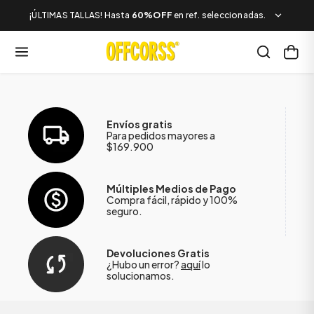
¡ÚLTIMAS TALLAS! Hasta
60%OFF
en ref. seleccionadas.
Envíos gratis
Para pedidos mayores a
$169.900
Múltiples Medios de Pago
Compra fácil, rápido y 100%
seguro.
Devoluciones Gratis
¿Hubo un error?
aquí
lo
solucionamos.