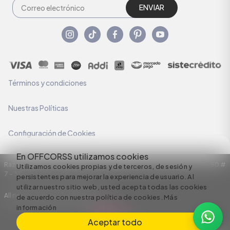
ENVIAR
Términos y condiciones
Nuestras Políticas
Configuración de Cookies
En OFFCORSS utilizamos cookies
Razón Social: C.I HERMECO S.A. NIT: 890924167-6 Dirección: Carrera 50 #
Utilizamos cookies propias y de terceros, de sesión y
7 – 35
persistentes para mejorar la experiencia de usuario. Al
utilizar nuestro sitio web, usted acepta todas las cookies
All rights reserved empowered by
de acuerdo con nuestra política de cookies.
Más
información
Aceptar todo