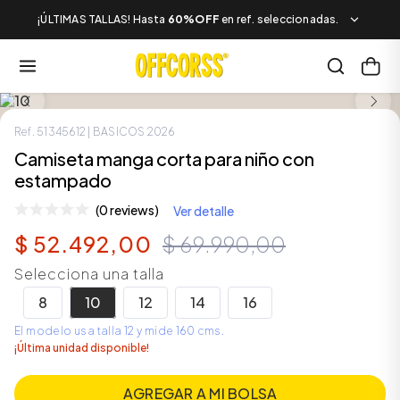
¡ÚLTIMAS TALLAS! Hasta
60%OFF
en ref. seleccionadas.
LOOK COMPLETO
Ref.
51345612
| BASICOS 2026
Camiseta manga corta para niño con
estampado
(0 reviews)
Ver detalle
$
52
.
492
,
00
$
69
.
990
,
00
Selecciona una talla
8
10
12
14
16
El modelo usa talla 12 y mide 160 cms.
¡Última unidad disponible!
AGREGAR A MI BOLSA