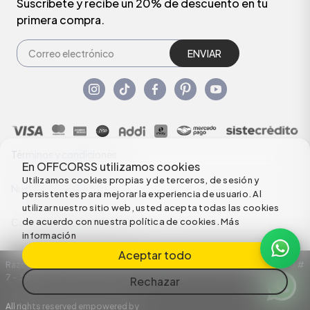
Suscríbete y recibe un 20% de descuento en tu
primera compra.
ENVIAR
Términos y condiciones
En OFFCORSS utilizamos cookies
Utilizamos cookies propias y de terceros, de sesión y
Nuestras Políticas
persistentes para mejorar la experiencia de usuario. Al
utilizar nuestro sitio web, usted acepta todas las cookies
de acuerdo con nuestra política de cookies.
Más
Configuración de Cookies
información
Aceptar todo
Razón Social: C.I HERMECO S.A. NIT: 890924167-6 Dirección: Carrera 50 #
7 – 35
Rechazar
All rights reserved empowered by