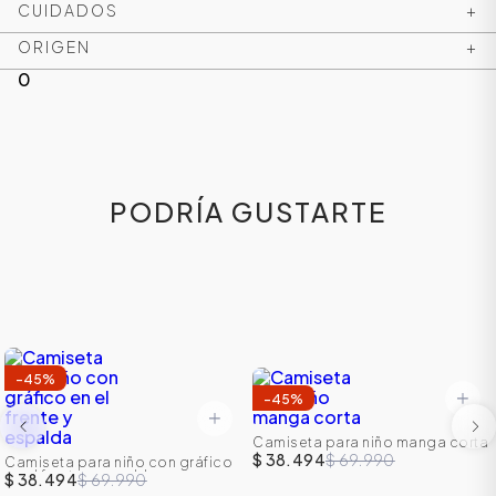
CUIDADOS
+
ORIGEN
+
0
PODRÍA GUSTARTE
-
45
%
-
45
%
Camiseta para niño manga corta
$ 38.494
$ 69.990
Camiseta para niño con gráfico
en el frente y espalda
$ 38.494
$ 69.990