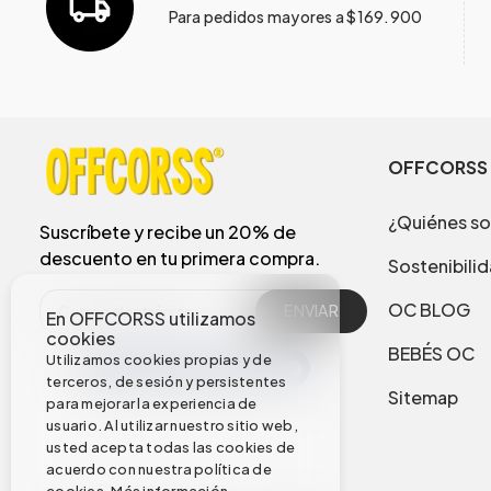
Para pedidos mayores a $169.900
OFFCORSS
¿Quiénes s
Suscríbete y recibe un 20% de
descuento en tu primera compra.
Sostenibili
OC BLOG
ENVIAR
En OFFCORSS utilizamos
cookies
BEBÉS OC
Utilizamos cookies propias y de
terceros, de sesión y persistentes
Sitemap
para mejorar la experiencia de
usuario. Al utilizar nuestro sitio web,
usted acepta todas las cookies de
acuerdo con nuestra política de