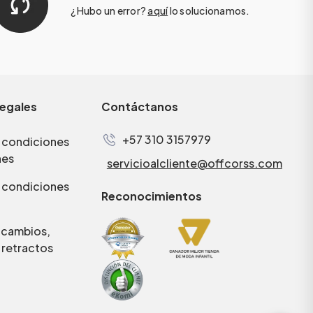
¿Hubo un error?
aquí
lo solucionamos.
legales
Contáctanos
+57 310 3157979
 condiciones
nes
servicioalcliente@offcorss.com
 condiciones
Reconocimientos
e cambios,
 retractos