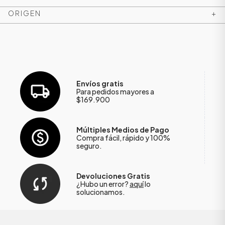
ORIGEN
+
Envíos gratis
Para pedidos mayores a
$169.900
Múltiples Medios de Pago
Compra fácil, rápido y 100%
ÁSICOS
seguro.
Devoluciones Gratis
¿Hubo un error?
aquí
lo
ÁSICOS
solucionamos.
ÁSICOS
ÁSICOS