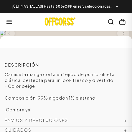
¡ÚLTIMAS TALLAS! Hasta
60%OFF
en ref. seleccionadas.
SALE
DESCRIPCIÓN
Camiseta manga corta en tejido de punto silueta
clásica, perfecta para un look fresco y divertido.
- Color beige
Composición: 99% algodón 1% elastano.
¡Compra ya!
ENVÍOS Y DEVOLUCIONES
+
CUIDADOS
+