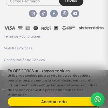
ENVIAR
Términos y condiciones
Nuestras Políticas
Configuración de Cookies
En OFFCORSS utilizamos cookies
Razón Social: C.I HERMECO S.A. NIT: 890924167-6 Dirección: Carrera 50 #
Utilizamos cookies propias y de terceros, de sesión y
7 – 35
persistentes para mejorar la experiencia de usuario. Al
utilizar nuestro sitio web, usted acepta todas las cookies
All rights reserved empowered by
de acuerdo con nuestra política de cookies.
Más
información
Aceptar todo