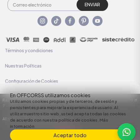
ENVIAR
Términos y condiciones
Nuestras Políticas
Configuración de Cookies
En OFFCORSS utilizamos cookies
Razón Social: C.I HERMECO S.A. NIT: 890924167-6 Dirección: Carrera 50 #
Utilizamos cookies propias y de terceros, de sesión y
7 – 35
persistentes para mejorar la experiencia de usuario. Al
utilizar nuestro sitio web, usted acepta todas las cookies
All rights reserved empowered by
de acuerdo con nuestra política de cookies.
Más
información
Aceptar todo