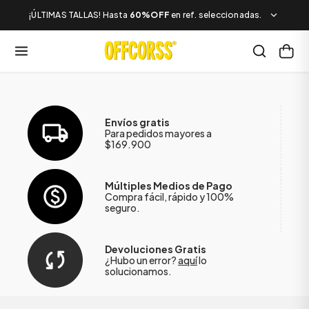
¡ÚLTIMAS TALLAS! Hasta
60%OFF
en ref. seleccionadas.
Envíos gratis
Para pedidos mayores a
$169.900
Múltiples Medios de Pago
Compra fácil, rápido y 100%
seguro.
Devoluciones Gratis
¿Hubo un error?
aquí
lo
solucionamos.