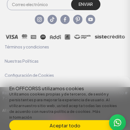
ENVIAR
Términos y condiciones
Nuestras Políticas
Configuración de Cookies
En OFFCORSS utilizamos cookies
Razón Social: C.I HERMECO S.A. NIT: 890924167-6 Dirección: Carrera 50 #
Utilizamos cookies propias y de terceros, de sesión y
7 – 35
persistentes para mejorar la experiencia de usuario. Al
utilizar nuestro sitio web, usted acepta todas las cookies
All rights reserved empowered by
de acuerdo con nuestra política de cookies.
Más
información
Aceptar todo