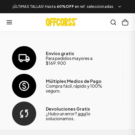
¡ÚLTIMAS TALLAS! Hasta
60%OFF
en ref. seleccionadas.
Envíos gratis
Para pedidos mayores a
$169.900
Múltiples Medios de Pago
Compra fácil, rápido y 100%
seguro.
Devoluciones Gratis
¿Hubo un error?
aquí
lo
solucionamos.