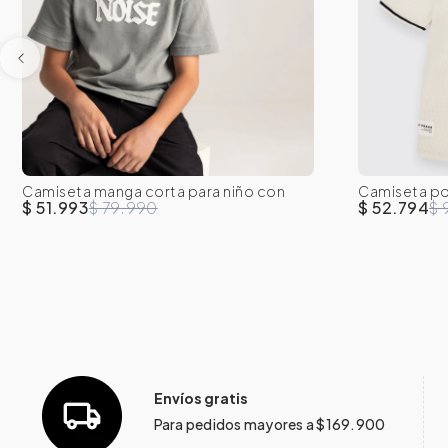
Camiseta manga corta para niño con
Camiseta po
8
10
12
14
16
8
detalle bordado
color
$ 51.993
$ 79.990
$ 52.794
$ 
Envíos gratis
Para pedidos mayores a $169.900