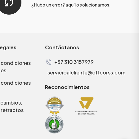
¿Hubo un error?
aquí
lo solucionamos.
legales
Contáctanos
+57 310 3157979
 condiciones
nes
servicioalcliente@offcorss.com
 condiciones
Reconocimientos
e cambios,
 retractos