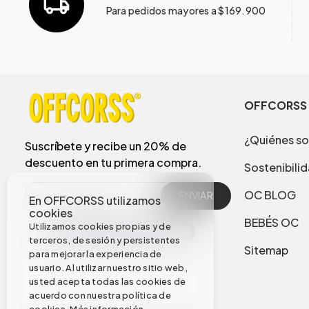
Para pedidos mayores a $169.900
OFFCORSS
¿Quiénes s
Suscríbete y recibe un 20% de
descuento en tu primera compra.
Sostenibili
OC BLOG
ENVIAR
En OFFCORSS utilizamos
cookies
BEBÉS OC
Utilizamos cookies propias y de
terceros, de sesión y persistentes
Sitemap
para mejorar la experiencia de
usuario. Al utilizar nuestro sitio web,
usted acepta todas las cookies de
acuerdo con nuestra política de