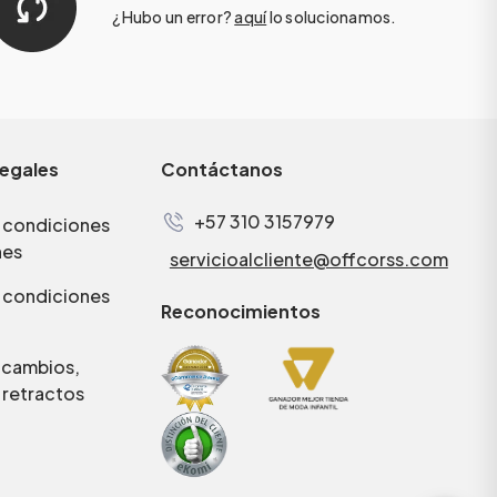
¿Hubo un error?
aquí
lo solucionamos.
legales
Contáctanos
+57 310 3157979
 condiciones
nes
servicioalcliente@offcorss.com
 condiciones
Reconocimientos
e cambios,
 retractos