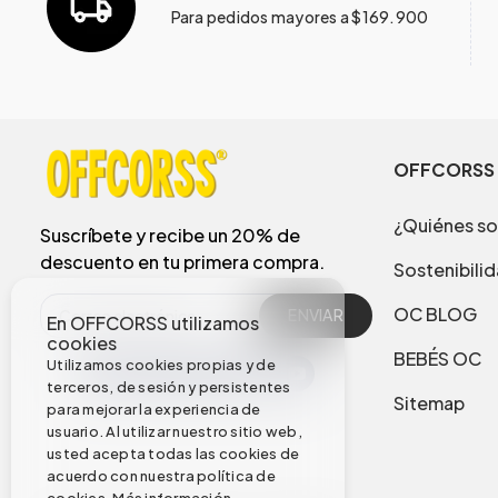
Para pedidos mayores a $169.900
OFFCORSS
¿Quiénes s
Suscríbete y recibe un 20% de
descuento en tu primera compra.
Sostenibili
OC BLOG
ENVIAR
En OFFCORSS utilizamos
cookies
BEBÉS OC
Utilizamos cookies propias y de
terceros, de sesión y persistentes
Sitemap
para mejorar la experiencia de
usuario. Al utilizar nuestro sitio web,
usted acepta todas las cookies de
acuerdo con nuestra política de