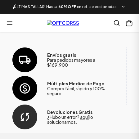
¡ÚLTIMAS TALLAS! Hasta
60%OFF
en ref. seleccionadas.
Envíos gratis
Para pedidos mayores a
$169.900
Múltiples Medios de Pago
Compra fácil, rápido y 100%
seguro.
Devoluciones Gratis
¿Hubo un error?
aquí
lo
solucionamos.