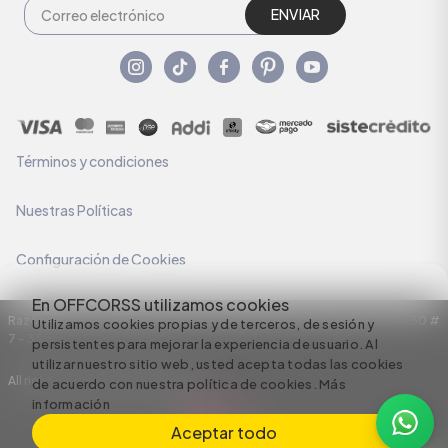
ENVIAR
Términos y condiciones
Nuestras Políticas
Configuración de Cookies
En OFFCORSS utilizamos cookies
Razón Social: C.I HERMECO S.A. NIT: 890924167-6 Dirección: Carrera 50 #
Utilizamos cookies propias y de terceros, de sesión y
7 – 35
persistentes para mejorar la experiencia de usuario. Al
utilizar nuestro sitio web, usted acepta todas las cookies
All rights reserved empowered by
de acuerdo con nuestra política de cookies.
Más
información
Aceptar todo