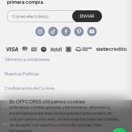
primera compra.
ENVIAR
Términos y condiciones
Nuestras Políticas
Configuración de Cookies
En OFFCORSS utilizamos cookies
Razón Social: C.I HERMECO S.A. NIT: 890924167-6 Dirección: Carrera 50 #
Utilizamos cookies propias y de terceros, de sesión y
7 – 35
persistentes para mejorar la experiencia de usuario. Al
utilizar nuestro sitio web, usted acepta todas las cookies
All rights reserved empowered by
de acuerdo con nuestra política de cookies.
Más
información